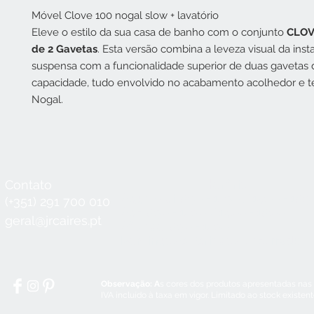
Móvel Clove 100 nogal slow + lavatório
Eleve o estilo da sua casa de banho com o conjunto
CLOV
de 2 Gavetas
. Esta versão combina a leveza visual da inst
suspensa com a funcionalidade superior de duas gavetas
capacidade, tudo envolvido no acabamento acolhedor e t
Nogal.
Contato
Horário
Seg a Qui:
8:30 - 12:30 / 14:00 - 18:3
(+351) 291 700 010
Sex:
8:30 - 12:30 / 14:00 - 18:00
geral@jrcaires.pt
Sábado:
8:30 - 12:30
Domingos e Feriados:
encerrado
Observação: A
s cores dos produtos apresentadas nas
IVA incluído à taxa em vigor. Limitado ao stock existen