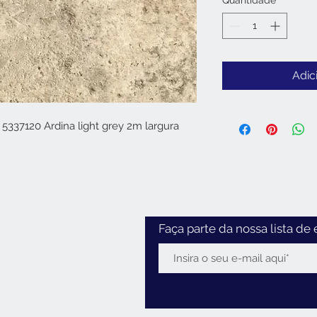
Quantidade
*
Adic
 5337120 Ardina light grey 2m largura
Horário
Faça parte da nossa lista de 
:30 - 12:30 / 14:00 - 18:30
2:30 / 14:00 - 18:00
0 - 12:30
 Feriados:
encerrado