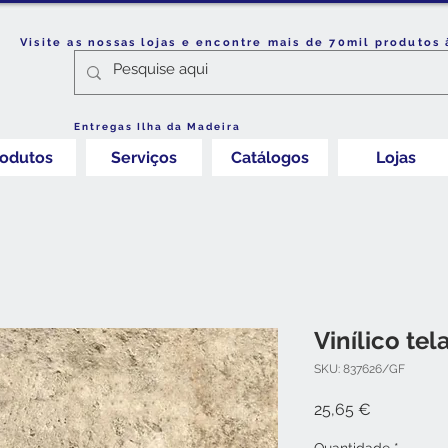
Visite as nossas lojas e encontre mais de 70mil produtos 
Entregas Ilha da Madeira
rodutos
Serviços
Catálogos
Lojas
Vinílico tel
SKU: 837626/GF
Preço
25,65 €