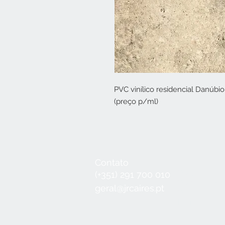
PVC vinílico residencial Danúbio
(preço p/ml)
Contato
Seg a Qui:
8
(+351) 291 700 010
Sex:
8:30 - 1
geral@jrcaires.pt
Sábado:
8:3
Domingos e