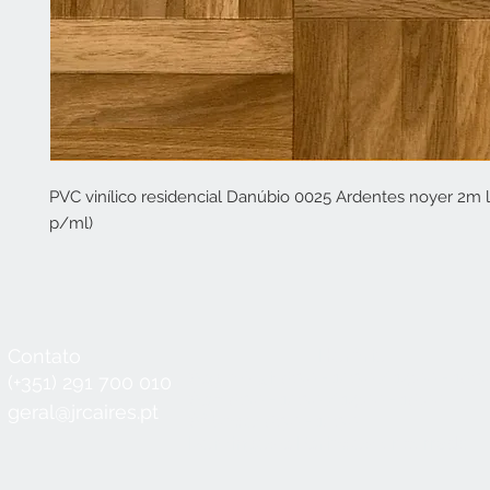
PVC vinílico residencial Danúbio 0025 Ardentes noyer 2m 
p/ml)
Contato
Horário
Seg a Qui:
8:30 - 12:30 / 14:00 - 18:3
(+351) 291 700 010
Sex:
8:30 - 12:30 / 14:00 - 18:00
geral@jrcaires.pt
Sábado:
8:30 - 12:30
Domingos e Feriados:
encerrado