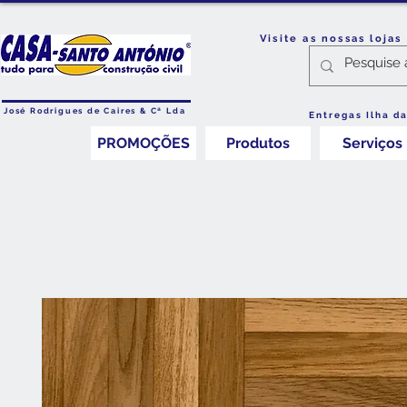
Visite as nossas loja
José Rodrigues de Caires & Cª Lda
Entregas Ilha d
PROMOÇÕES
Produtos
Serviços