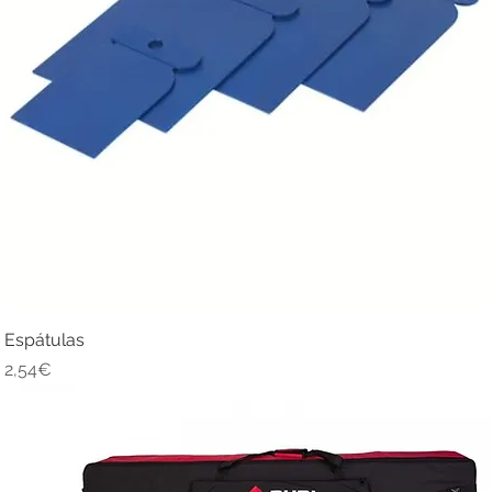
Espátulas
Quick View
Price
2,54€