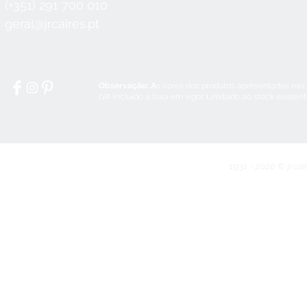
Seg a Qui:
8:30 - 12:30 / 14:00 - 18:3
(+351) 291 700 010
Sex:
8:30 - 12:30 / 14:00 - 18:00
geral@jrcaires.pt
Sábado:
8:30 - 12:30
Domingos e Feriados:
encerrado
Observação: A
s cores dos produtos apresentadas nas
IVA incluído à taxa em vigor. Limitado ao stock existen
1931 - 2020 © jrcai