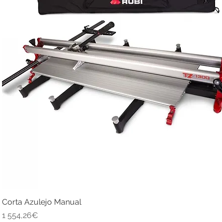
Corta Azulejo Manual
Quick View
Price
1 554,26€