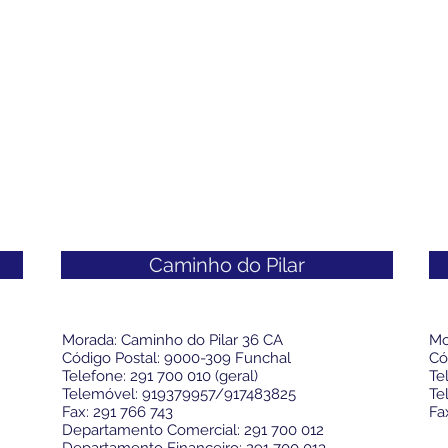
Caminho do Pilar
Morada: Caminho do Pilar 36 CA
Mo
Código Postal: 9000-309 Funchal
Có
Telefone: 291 700 010 (geral)
Te
Telemóvel: 919379957/917483825
Te
Fax: 291 766 743
Fa
Departamento Comercial: 291 700 012