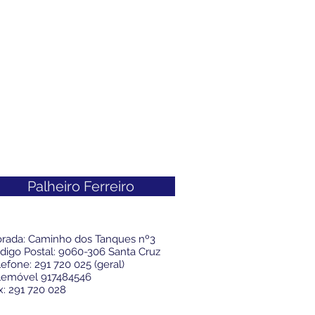
Palheiro Ferreiro
rada: Caminho dos Tanques nº3
digo Postal: 9060-306 Santa Cruz
lefone: 291 720 025 (geral)
lemóvel 917484546
x: 291 720 028