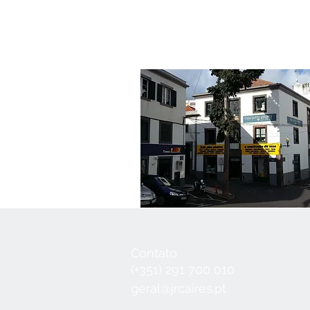
Contato
Seg a Qui:
8
(+351) 291 700 010
Sex:
8:30 - 1
geral@jrcaires.pt
Sábado:
8:3
Domingos e