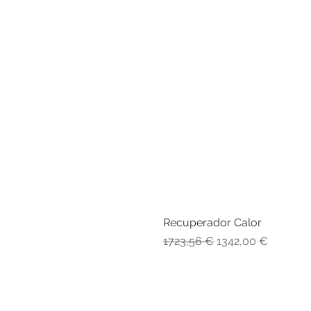
Recuperador Calor
Preço normal
Preço promociona
1723,56 €
1342,00 €