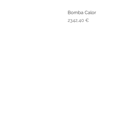
Bomba Calor
Preço
2342,40 €