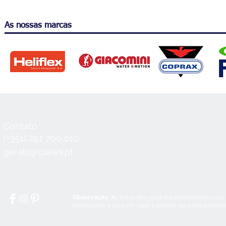
As nossas marcas
Contato
Horário
Seg a Qui:
8:30 - 12:30 / 14:00 - 18:3
(+351) 291 700 010
Sex:
8:30 - 12:30 / 14:00 - 18:00
geral@jrcaires.pt
Sábado:
8:30 - 12:30
Domingos e Feriados:
encerrado
Observação: A
s cores dos produtos apresentadas nas
IVA incluído à taxa em vigor. Limitado ao stock existen