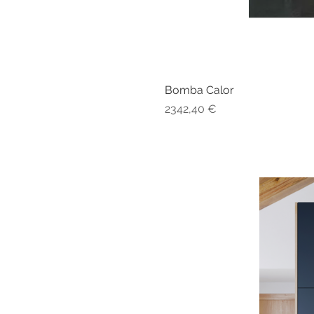
Bomba Calor
Preço
2342,40 €