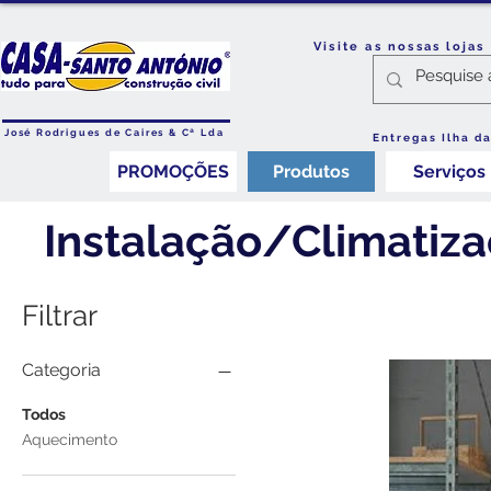
Visite as nossas loja
José Rodrigues de Caires & Cª Lda
Entregas Ilha d
PROMOÇÕES
Produtos
Serviços
Instalação/Climatiz
Filtrar
Categoria
Todos
Aquecimento