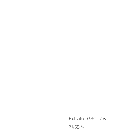
Extrator GSC 10w
Preço
21,55 €