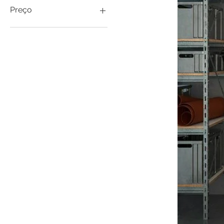
Preço
€ 21
€ 2.343