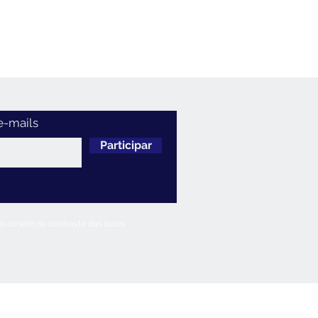
e-mails
Participar
 ao lote ou contraste das luzes.