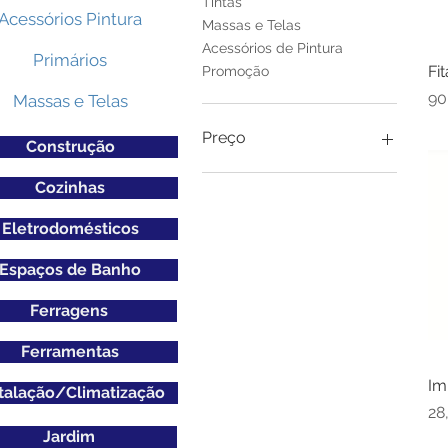
Tintas
Acessórios Pintura
Massas e Telas
Acessórios de Pintura
Primários
Fi
Promoção
Pr
90
Massas e Telas
Preço
Construção
Cozinhas
€ 1
€ 444
Eletrodomésticos
Espaços de Banho
Ferragens
Ferramentas
Im
talação/Climatização
Pr
28
Jardim