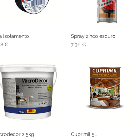
ta Isolamento
Visualização rápida
Spray zinco escuro
Visualização rápida
eço
Preço
38 €
7,36 €
crodecor 2,5kg
Visualização rápida
Cuprimil 5L
Visualização rápida