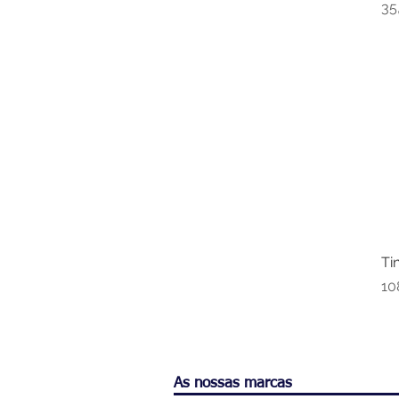
Pr
35
Ti
Pr
10
As nossas marcas