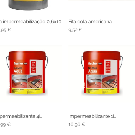
ta impermeabilização 0,6x10
Visualização rápida
Fita cola americana
Visualização rápida
eço
Preço
,95 €
9,52 €
permeabilizante 4L
Visualização rápida
Impermeabilizante 1L
Visualização rápida
eço
Preço
,99 €
16,96 €