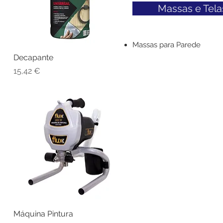
Massas e Tela
Massas para Parede
Decapante
Visualização rápida
Preço
15,42 €
Máquina Pintura
Visualização rápida