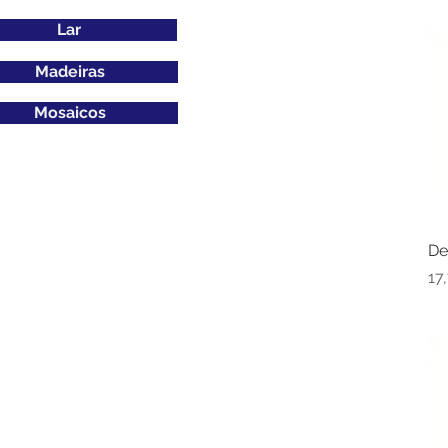
Lar
Madeiras
Mosaicos
De
Pr
17