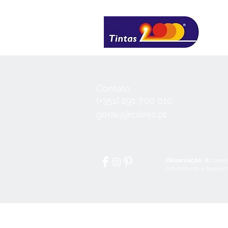
Contato
Seg a Qui:
8
(+351) 291 700 010
Sex:
8:30 - 1
geral@jrcaires.pt
Sábado:
8:3
Domingos e
Observação: A
s core
IVA incluído à taxa em