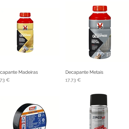
capante Madeiras
Visualização rápida
Decapante Metais
Visualização rápida
eço
Preço
,73 €
17,73 €