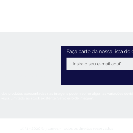
Horário
Faça parte da nossa lista de 
:30 - 12:30 / 14:00 - 18:30
2:30 / 14:00 - 18:00
0 - 12:30
 Feriados:
encerrado
s dos produtos apresentadas nas imagens podem sofrer algumas variações devido
 vigor. Limitado ao stock existente. Salvo erro de imagem.
1931 - 2020 © jrcaires - Todos os direitos reservados