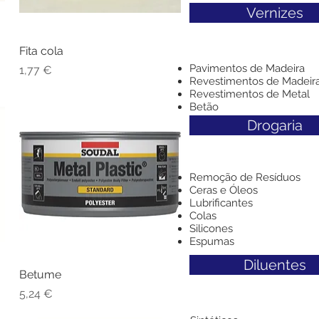
Vernizes
Fita cola
Visualização rápida
Pavimentos de Madeira
Preço
1,77 €
Revestimentos de Madeir
Revestimentos de Metal
Betão
Drogaria
Remoção de Resíduos
Ceras e Óleos
Lubrificantes
Colas
Silicones
Espumas
Diluentes
Betume
Visualização rápida
Preço
5,24 €