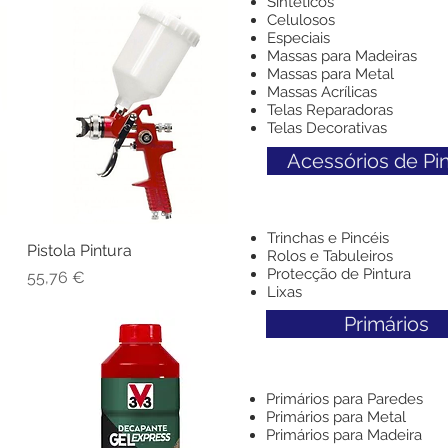
Sintéticos
Celulosos
Especiais
Massas para Madeiras
Massas para Metal
Massas Acrílicas
Telas Reparadoras
Telas Decorativas
Acessórios de Pi
Trinchas e Pincéis
Pistola Pintura
Visualização rápida
Rolos e Tabuleiros
Protecção de Pintura
Preço
55,76 €
Lixas
Primários
Primários para Paredes
Primários para Metal
Primários para Madeira