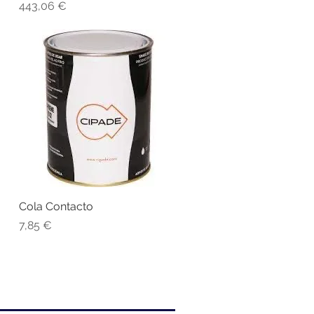
Preço
443,06 €
Cola Contacto
Visualização rápida
Preço
7,85 €