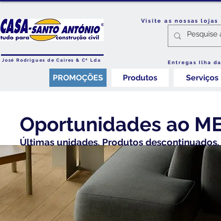
Visite as nossas loja
José Rodrigues de Caires & Cª Lda
Entregas Ilha d
PROMOÇÕES
Produtos
Serviços
Oportunidades ao M
Últimas unidades. Produtos descontinuados, 