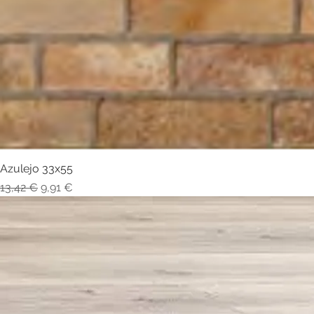
Azulejo 33x55
Visualização rápida
Preço normal
Preço promocional
13,42 €
9,91 €