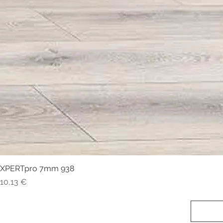
XPERTpro 7mm 938
Visualização rápida
Preço
10,13 €