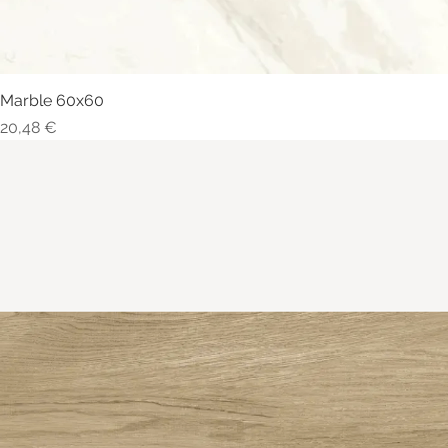
Marble 60x60
Visualização rápida
Preço
20,48 €