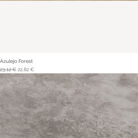
Azulejo Forest
Visualização rápida
Preço normal
Preço promocional
23,12 €
22,82 €