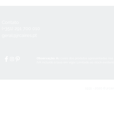
Contato
Horário
Seg a Qui:
8:30 - 12:30 / 14:00 - 18:3
(+351) 291 700 010
Sex:
8:30 - 12:30 / 14:00 - 18:00
geral@jrcaires.pt
Sábado:
8:30 - 12:30
Domingos e Feriados:
encerrado
Observação: A
s cores dos produtos apresentadas nas
IVA incluído à taxa em vigor. Limitado ao stock existen
1931 - 2020 © jrcai