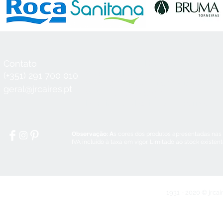
Contato
Horário
Seg a Qui:
8:30 - 12:30 / 14:00 - 18:3
(+351) 291 700 010
Sex:
8:30 - 12:30 / 14:00 - 18:00
geral@jrcaires.pt
Sábado:
8:30 - 12:30
Domingos e Feriados:
encerrado
Observação: A
s cores dos produtos apresentadas nas
IVA incluído à taxa em vigor. Limitado ao stock existen
1931 - 2020 © jrcai