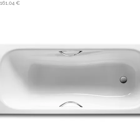
Preço
161,04 €