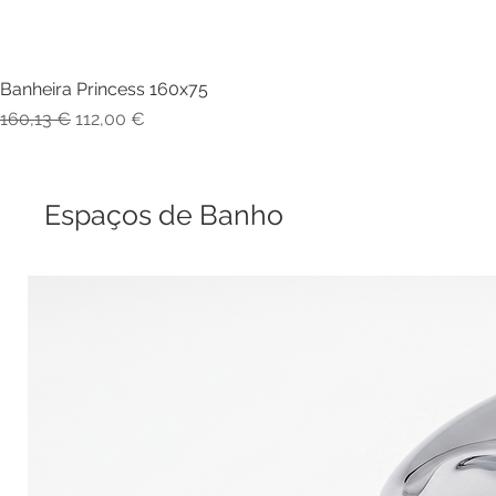
Banheira Princess 160x75
Visualização rápida
Preço normal
Preço promocional
160,13 €
112,00 €
Espaços de Banho