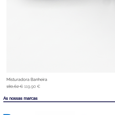
Misturadora Banheira
Vis
Preço normal
Preço promocional
180,62 €
119,90 €
As nossas marcas