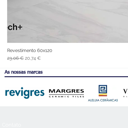
Revestimento 60x120
Vis
Preço normal
Preço promocional
23,06 €
20,74 €
As nossas marcas
Contato
Horário