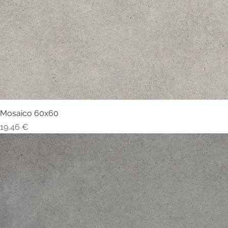
Mosaico 60x60
Visualização rápida
Preço
19,46 €