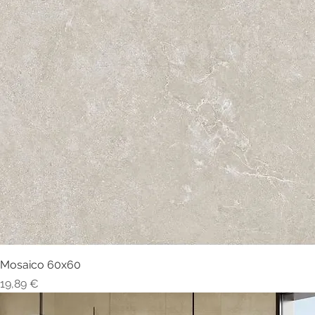
Mosaico 60x60
Visualização rápida
Preço
19,89 €