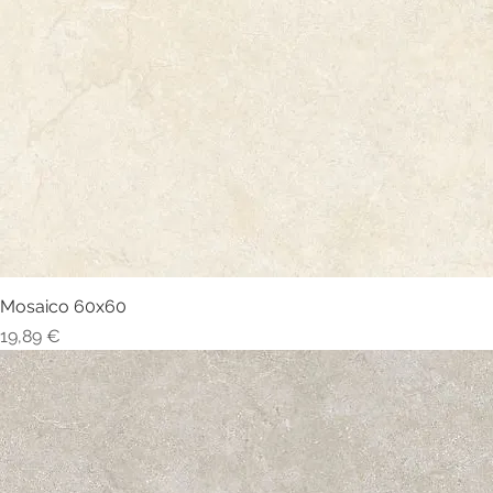
Mosaico 60x60
Visualização rápida
Preço
19,89 €