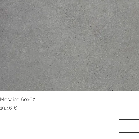
Mosaico 60x60
Visualização rápida
Preço
19,46 €