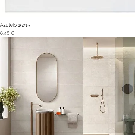
Azulejo 15x15
Visualização rápida
Preço
8,48 €