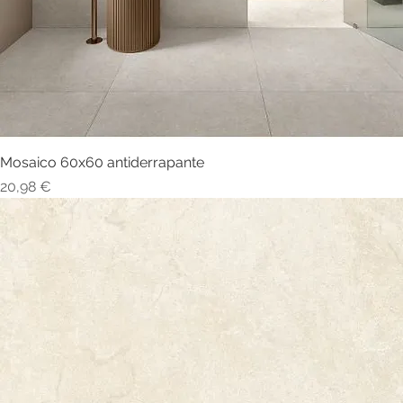
Mosaico 60x60 antiderrapante
Visualização rápida
Preço
20,98 €