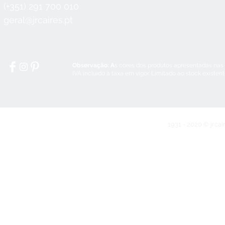
Seg a Qui:
8:30 - 12:30 / 14:00 - 18:3
(+351) 291 700 010
Sex:
8:30 - 12:30 / 14:00 - 18:00
geral@jrcaires.pt
Sábado:
8:30 - 12:30
Domingos e Feriados:
encerrado
Observação: A
s cores dos produtos apresentadas nas
IVA incluído à taxa em vigor. Limitado ao stock existen
1931 - 2020 © jrcai