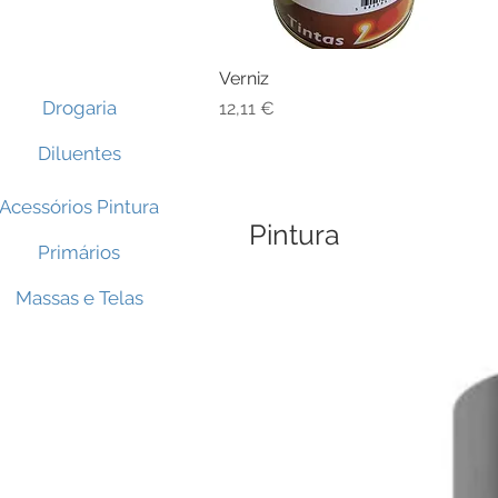
Verniz
Visualização rápida
Drogaria
Preço
12,11 €
Diluentes
Acessórios Pintura
Pintura
Primários
Massas e Telas