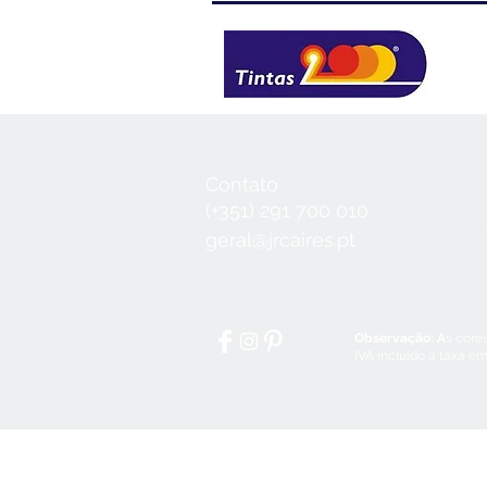
Contato
Seg a Qui:
8
(+351) 291 700 010
Sex:
8:30 - 1
geral@jrcaires.pt
Sábado:
8:3
Domingos e
Observação: A
s core
IVA incluído à taxa em