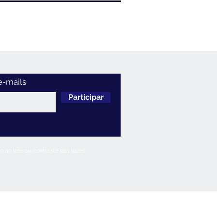
e-mails
Participar
 ao lote ou contraste das luzes.