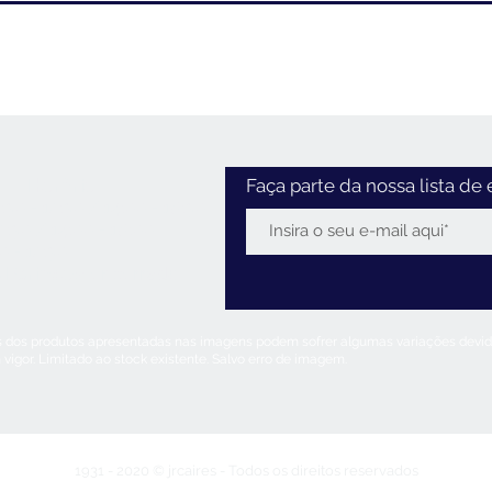
Horário
Faça parte da nossa lista de 
:30 - 12:30 / 14:00 - 18:30
2:30 / 14:00 - 18:00
0 - 12:30
 Feriados:
encerrado
s dos produtos apresentadas nas imagens podem sofrer algumas variações devido
 vigor. Limitado ao stock existente. Salvo erro de imagem.
1931 - 2020 © jrcaires - Todos os direitos reservados