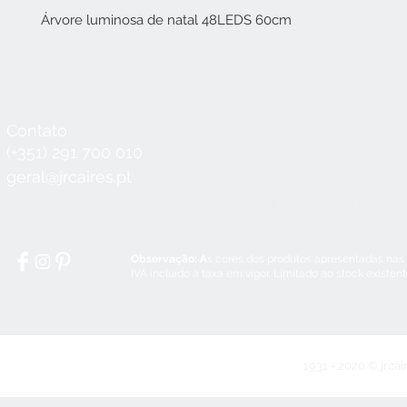
Árvore luminosa de natal 48LEDS 60cm
Contato
Horário
Seg a Qui:
8:30 - 12:30 / 14:00 - 18:3
(+351) 291 700 010
Sex:
8:30 - 12:30 / 14:00 - 18:00
geral@jrcaires.pt
Sábado:
8:30 - 12:30
Domingos e Feriados:
encerrado
Observação: A
s cores dos produtos apresentadas nas
IVA incluído à taxa em vigor. Limitado ao stock existen
1931 - 2020 © jrcai