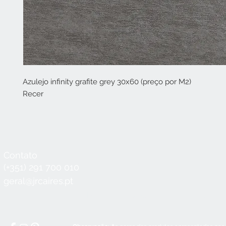
Azulejo infinity grafite grey 30x60 (preço por M2)
Recer
Contato
Horário
Seg a Qui:
8:30 - 12:30 / 14:00 - 18:3
(+351) 291 700 010
Sex:
8:30 - 12:30 / 14:00 - 18:00
geral@jrcaires.pt
Sábado:
8:30 - 12:30
Domingos e Feriados:
encerrado