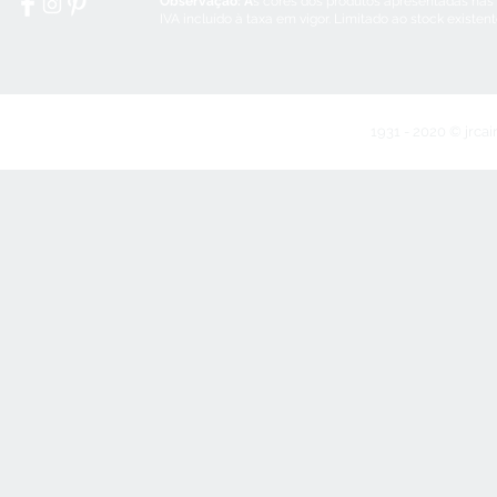
Observação: A
s cores dos produtos apresentadas nas
IVA incluído à taxa em vigor. Limitado ao stock existen
1931 - 2020 © jrcai