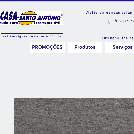
Visite as nossas loja
José Rodrigues de Caires & Cª Lda
Entregas Ilha d
PROMOÇÕES
Produtos
Serviços