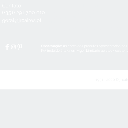
Contato
Horário
Seg a Qui:
8:30 - 12:30 / 14:00 - 18:3
(+351) 291 700 010
Sex:
8:30 - 12:30 / 14:00 - 18:00
geral@jrcaires.pt
Sábado:
8:30 - 12:30
Domingos e Feriados:
encerrado
Observação: A
s cores dos produtos apresentadas nas
IVA incluído à taxa em vigor. Limitado ao stock existen
1931 - 2020 © jrcai