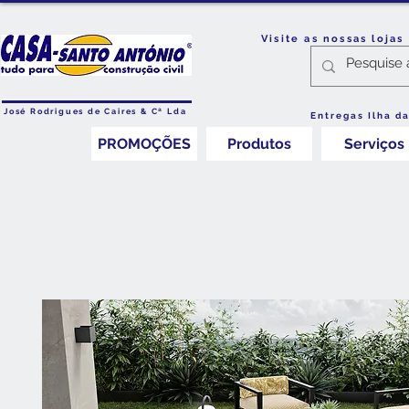
Visite as nossas loja
José Rodrigues de Caires & Cª Lda
Entregas Ilha d
PROMOÇÕES
Produtos
Serviços