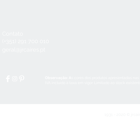
Contato
Horário
Seg a Qui:
8:30 - 12:30 / 14:00 - 18:3
(+351) 291 700 010
Sex:
8:30 - 12:30 / 14:00 - 18:00
geral@jrcaires.pt
Sábado:
8:30 - 12:30
Domingos e Feriados:
encerrado
Observação: A
s cores dos produtos apresentadas nas
IVA incluído à taxa em vigor. Limitado ao stock existen
1931 - 2020 © jrcai