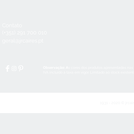
Contato
Horário
Seg a Qui:
8:30 - 12:30 / 14:00 - 18:3
(+351) 291 700 010
Sex:
8:30 - 12:30 / 14:00 - 18:00
geral@jrcaires.pt
Sábado:
8:30 - 12:30
Domingos e Feriados:
encerrado
Observação: A
s cores dos produtos apresentadas nas
IVA incluído à taxa em vigor. Limitado ao stock existen
1931 - 2020 © jrcai