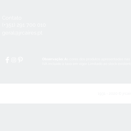
Contato
Horário
Seg a Qui:
8:30 - 12:30 / 14:00 - 18:3
(+351) 291 700 010
Sex:
8:30 - 12:30 / 14:00 - 18:00
geral@jrcaires.pt
Sábado:
8:30 - 12:30
Domingos e Feriados:
encerrado
Observação: A
s cores dos produtos apresentadas nas
IVA incluído à taxa em vigor. Limitado ao stock existen
1931 - 2020 © jrcai