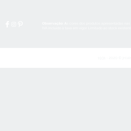
Domingos e Feriados:
encerrado
Observação: A
s cores dos produtos apresentadas nas
IVA incluído à taxa em vigor. Limitado ao stock existen
1931 - 2020 © jrcai