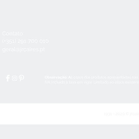
Contato
Horário
Seg a Qui:
8:30 - 12:30 / 14:00 - 18:3
(+351) 291 700 010
Sex:
8:30 - 12:30 / 14:00 - 18:00
geral@jrcaires.pt
Sábado:
8:30 - 12:30
Domingos e Feriados:
encerrado
Observação: A
s cores dos produtos apresentadas nas
IVA incluído à taxa em vigor. Limitado ao stock existen
1931 - 2020 © jrcai