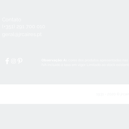
Contato
Horário
Seg a Qui:
8:30 - 12:30 / 14:00 - 18:3
(+351) 291 700 010
Sex:
8:30 - 12:30 / 14:00 - 18:00
geral@jrcaires.pt
Sábado:
8:30 - 12:30
Domingos e Feriados:
encerrado
Observação: A
s cores dos produtos apresentadas nas
IVA incluído à taxa em vigor. Limitado ao stock existen
1931 - 2020 © jrcai