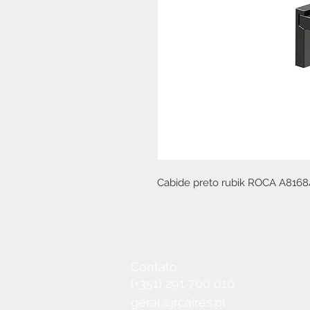
Cabide preto rubik ROCA A816
Contato
Seg a Qui:
8
(+351) 291 700 010
Sex:
8:30 - 1
geral@jrcaires.pt
Sábado:
8:3