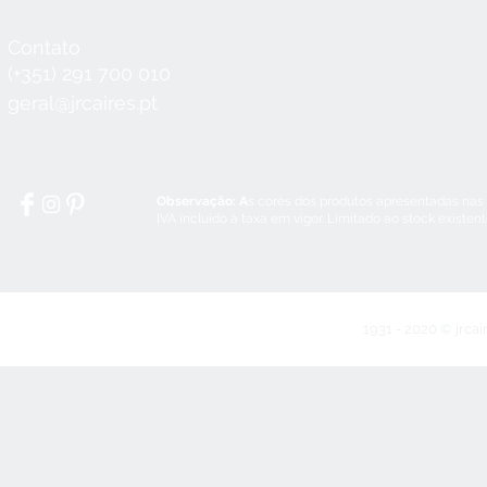
Contato
Horário
Seg a Qui:
8:30 - 12:30 / 14:00 - 18:3
(+351) 291 700 010
Sex:
8:30 - 12:30 / 14:00 - 18:00
geral@jrcaires.pt
Sábado:
8:30 - 12:30
Domingos e Feriados:
encerrado
Observação: A
s cores dos produtos apresentadas nas
IVA incluído à taxa em vigor. Limitado ao stock existen
1931 - 2020 © jrcai