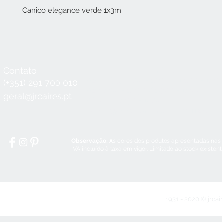
Canico elegance verde 1x3m
Contato
Horário
Seg a Qui:
8:30 - 12:30 / 14:00 - 18:3
(+351) 291 700 010
Sex:
8:30 - 12:30 / 14:00 - 18:00
geral@jrcaires.pt
Sábado:
8:30 - 12:30
Domingos e Feriados:
encerrado
Observação: A
s cores dos produtos apresentadas nas
IVA incluído à taxa em vigor. Limitado ao stock existen
1931 - 2020 © jrcai