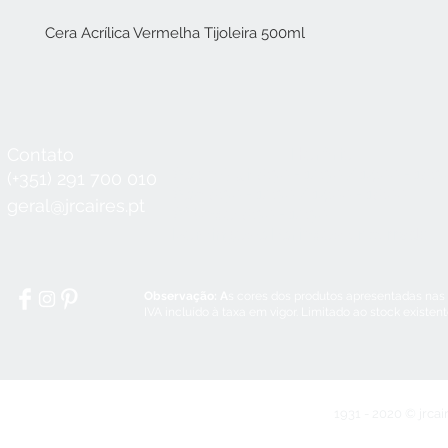
Cera Acrílica Vermelha Tijoleira 500ml
Contato
Horário
Seg a Qui:
8:30 - 12:30 / 14:00 - 18:3
(+351) 291 700 010
Sex:
8:30 - 12:30 / 14:00 - 18:00
geral@jrcaires.pt
Sábado:
8:30 - 12:30
Domingos e Feriados:
encerrado
Observação: A
s cores dos produtos apresentadas nas
IVA incluído à taxa em vigor. Limitado ao stock existen
1931 - 2020 © jrcai