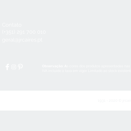
Contato
Horário
Seg a Qui:
8:30 - 12:30 / 14:00 - 18:3
(+351) 291 700 010
Sex:
8:30 - 12:30 / 14:00 - 18:00
geral@jrcaires.pt
Sábado:
8:30 - 12:30
Domingos e Feriados:
encerrado
Observação: A
s cores dos produtos apresentadas nas
IVA incluído à taxa em vigor. Limitado ao stock existen
1931 - 2020 © jrcai