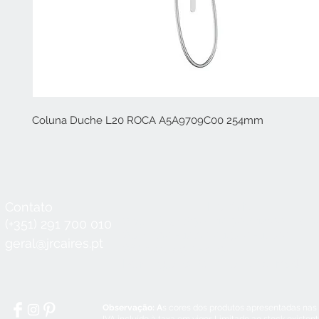
Coluna Duche L20 ROCA A5A9709C00 254mm
Contato
Horário
Seg a Qui:
8:30 - 12:30 / 14:00 - 18:3
(+351) 291 700 010
Sex:
8:30 - 12:30 / 14:00 - 18:00
geral@jrcaires.pt
Sábado:
8:30 - 12:30
Domingos e Feriados:
encerrado
Observação: A
s cores dos produtos apresentadas nas