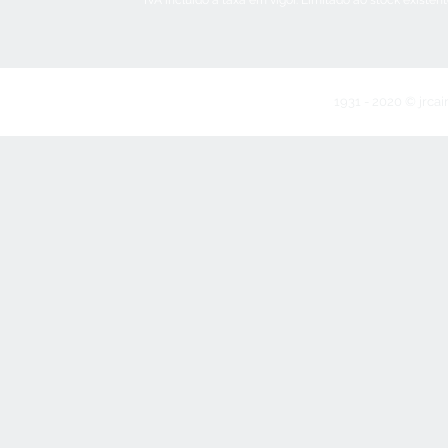
IVA incluído à taxa em vigor. Limitado ao stock existen
1931 - 2020 © jrcai