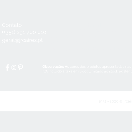
Contato
Horário
Seg a Qui:
8:30 - 12:30 / 14:00 - 18:3
(+351) 291 700 010
Sex:
8:30 - 12:30 / 14:00 - 18:00
geral@jrcaires.pt
Sábado:
8:30 - 12:30
Domingos e Feriados:
encerrado
Observação: A
s cores dos produtos apresentadas nas
IVA incluído à taxa em vigor. Limitado ao stock existen
1931 - 2020 © jrcai