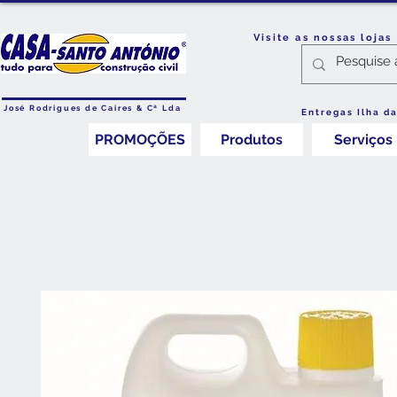
Visite as nossas loja
José Rodrigues de Caires & Cª Lda
Entregas Ilha d
PROMOÇÕES
Produtos
Serviços