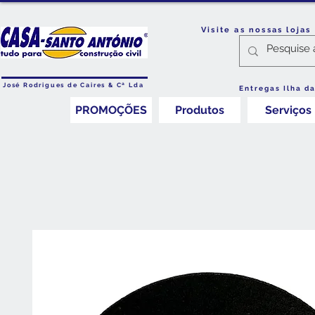
Visite as nossas loja
José Rodrigues de Caires & Cª Lda
Entregas Ilha d
PROMOÇÕES
Produtos
Serviços