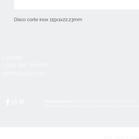
Disco corte inox 115x1x22,23mm
Contato
Horário
Seg a Qui:
8:30 - 12:30 / 14:00 - 18:3
(+351) 291 700 010
Sex:
8:30 - 12:30 / 14:00 - 18:00
geral@jrcaires.pt
Sábado:
8:30 - 12:30
Domingos e Feriados:
encerrado
Observação: A
s cores dos produtos apresentadas nas
IVA incluído à taxa em vigor. Limitado ao stock existen
1931 - 2020 © jrcai