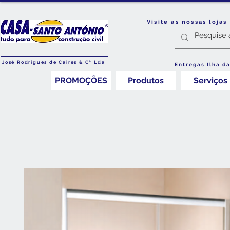
Visite as nossas loja
José Rodrigues de Caires & Cª Lda
Entregas Ilha d
PROMOÇÕES
Produtos
Serviços