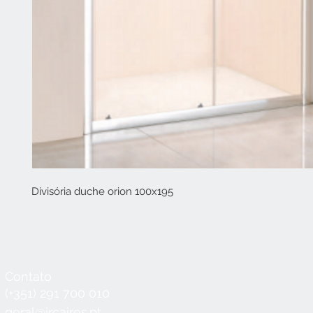
Divisória duche orion 100x195
Contato
Horário
Seg a Qui:
8:30 - 12:30 / 14:00 - 18:3
(+351) 291 700 010
Sex:
8:30 - 12:30 / 14:00 - 18:00
geral@jrcaires.pt