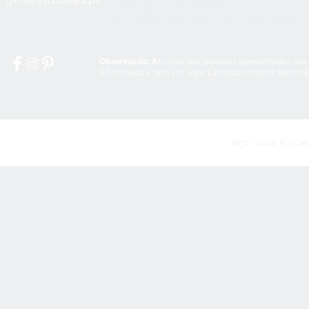
Sábado:
8:30 - 12:30
Domingos e Feriados:
encerrado
Observação: A
s cores dos produtos apresentadas nas
IVA incluído à taxa em vigor. Limitado ao stock existen
1931 - 2020 © jrcai