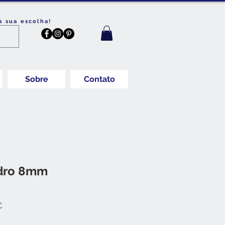
à sua escolha!
Sobre
Contato
idro 8mm
Preço
€
promocional