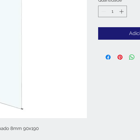
Quantidade
*
Adic
romado 8mm 90x190