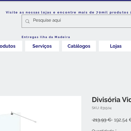
Visite as nossas lojas e encontre mais de 70mil produtos 
Entregas Ilha da Madeira
rodutos
Serviços
Catálogos
Lojas
Divisória V
SKU: 831504
Preço
 213,93 € 
192,54 
normal