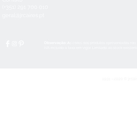
Seg a Qui:
8:30 - 12:30 / 14:00 - 18:3
(+351) 291 700 010
Sex:
8:30 - 12:30 / 14:00 - 18:00
geral@jrcaires.pt
Sábado:
8:30 - 12:30
Domingos e Feriados:
encerrado
Observação: A
s cores dos produtos apresentadas nas
IVA incluído à taxa em vigor. Limitado ao stock existen
1931 - 2020 © jrcai