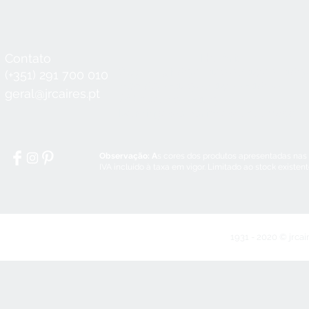
Contato
Horário
Seg a Qui:
8:30 - 12:30 / 14:00 - 18:3
(+351) 291 700 010
Sex:
8:30 - 12:30 / 14:00 - 18:00
geral@jrcaires.pt
Sábado:
8:30 - 12:30
Domingos e Feriados:
encerrado
Observação: A
s cores dos produtos apresentadas nas
IVA incluído à taxa em vigor. Limitado ao stock existen
1931 - 2020 © jrcai