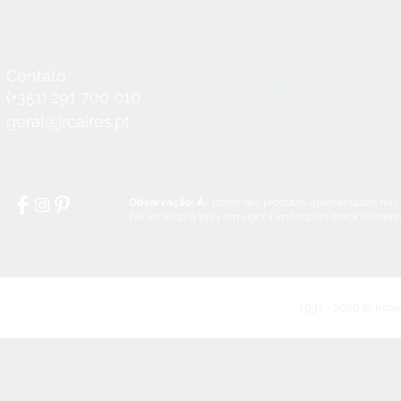
Contato
Horário
Seg a Qui:
8:30 - 12:30 / 14:00 - 18:3
(+351) 291 700 010
Sex:
8:30 - 12:30 / 14:00 - 18:00
geral@jrcaires.pt
Sábado:
8:30 - 12:30
Domingos e Feriados:
encerrado
Observação: A
s cores dos produtos apresentadas nas
IVA incluído à taxa em vigor. Limitado ao stock existen
1931 - 2020 © jrcai