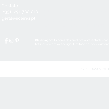
Contato
Horário
Seg a Qui:
8:30 - 12:30 / 14:00 - 18:3
(+351) 291 700 010
Sex:
8:30 - 12:30 / 14:00 - 18:00
geral@jrcaires.pt
Sábado:
8:30 - 12:30
Domingos e Feriados:
encerrado
Observação: A
s cores dos produtos apresentadas nas
IVA incluído à taxa em vigor. Limitado ao stock existen
1931 - 2020 © jrcai