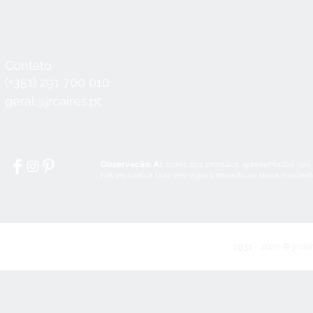
Contato
Horário
Seg a Qui:
8:30 - 12:30 / 14:00 - 18:3
(+351) 291 700 010
Sex:
8:30 - 12:30 / 14:00 - 18:00
geral@jrcaires.pt
Sábado:
8:30 - 12:30
Domingos e Feriados:
encerrado
Observação: A
s cores dos produtos apresentadas nas
IVA incluído à taxa em vigor. Limitado ao stock existen
1931 - 2020 © jrcai