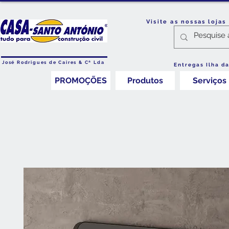
Visite as nossas loja
José Rodrigues de Caires & Cª Lda
Entregas Ilha d
PROMOÇÕES
Produtos
Serviços