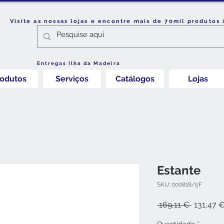
Visite as nossas lojas e encontre mais de 70mil produtos 
Entregas Ilha da Madeira
rodutos
Serviços
Catálogos
Lojas
Estante
SKU: 000818/5F
Preço
 169,11 € 
131,47 
normal