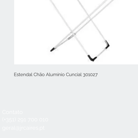
Estendal Chão Alumínio Cuncial 301027
Contato
Horário
Seg a Qui:
8:30 - 12:30 / 14:00 - 18:3
(+351) 291 700 010
Sex:
8:30 - 12:30 / 14:00 - 18:00
geral@jrcaires.pt
Sábado:
8:30 - 12:30
Domingos e Feriados:
encerrado