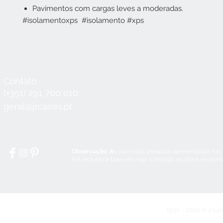
Pavimentos com cargas leves a moderadas.
#isolamentoxps #isolamento #xps
Contato
Horário
Seg a Qui:
8:30 - 12:30 / 14:00 - 18:3
(+351) 291 700 010
Sex:
8:30 - 12:30 / 14:00 - 18:00
geral@jrcaires.pt
Sábado:
8:30 - 12:30
Domingos e Feriados:
encerrado
Observação: A
s cores dos produtos apresentadas nas
IVA incluído à taxa em vigor. Limitado ao stock existen
1931 - 2020 © jrcai