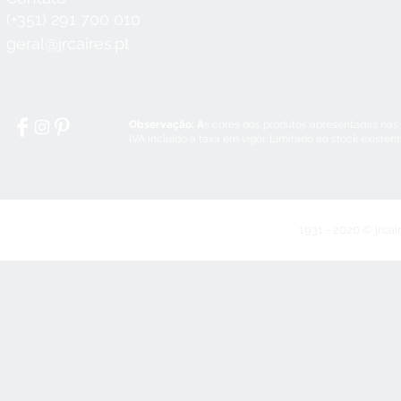
Seg a Qui:
8:30 - 12:30 / 14:00 - 18:3
(+351) 291 700 010
Sex:
8:30 - 12:30 / 14:00 - 18:00
geral@jrcaires.pt
Sábado:
8:30 - 12:30
Domingos e Feriados:
encerrado
Observação: A
s cores dos produtos apresentadas nas
IVA incluído à taxa em vigor. Limitado ao stock existen
1931 - 2020 © jrcai