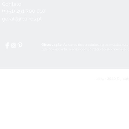
Contato
Horário
Seg a Qui:
8:30 - 12:30 / 14:00 - 18:3
(+351) 291 700 010
Sex:
8:30 - 12:30 / 14:00 - 18:00
geral@jrcaires.pt
Sábado:
8:30 - 12:30
Domingos e Feriados:
encerrado
Observação: A
s cores dos produtos apresentadas nas
IVA incluído à taxa em vigor. Limitado ao stock existen
1931 - 2020 © jrcai