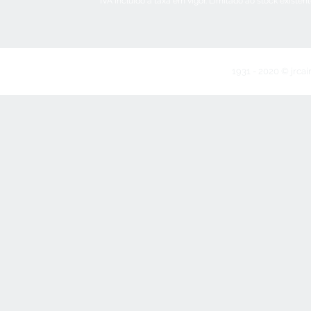
IVA incluído à taxa em vigor. Limitado ao stock existen
1931 - 2020 © jrcai