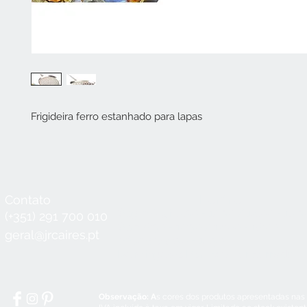
Frigideira ferro estanhado para lapas
Contato
Horário
Seg a Qui:
8:30 - 12:30 / 14:00 - 18:3
(+351) 291 700 010
Sex:
8:30 - 12:30 / 14:00 - 18:00
geral@jrcaires.pt
Sábado:
8:30 - 12:30
Domingos e Feriados:
encerrado
Observação: A
s cores dos produtos apresentadas nas