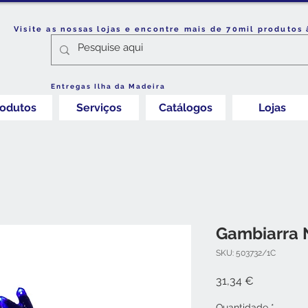
Visite as nossas lojas e encontre mais de 70mil produtos 
Entregas Ilha da Madeira
rodutos
Serviços
Catálogos
Lojas
Gambiarra 
SKU: 503732/1C
Preço
31,34 €
Quantidade
*