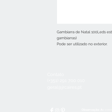
Gambiarra de Natal 100Leds esta
gambiarras)
Pode ser utilizado no exterior.
Contato
Seg a Qui:
8
(+351) 291 700 010
Sex:
8:30 - 1
geral@jrcaires.pt
Sábado:
8:3
Domingos e
Observação: A
s core