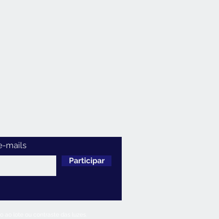
e-mails
Participar
 ao lote ou contraste das luzes.