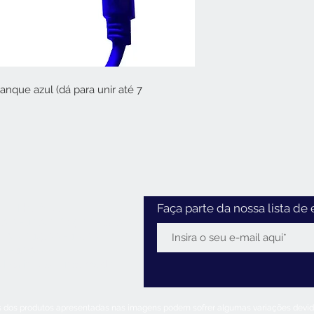
nque azul (dá para unir até 7
Horário
Faça parte da nossa lista de 
:30 - 12:30 / 14:00 - 18:30
2:30 / 14:00 - 18:00
0 - 12:30
 Feriados:
encerrado
s dos produtos apresentadas nas imagens podem sofrer algumas variações devido