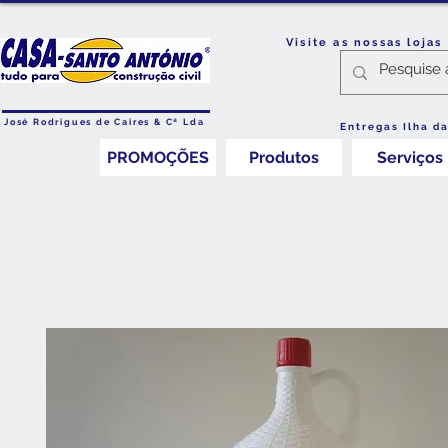
Visite as nossas loja
José Rodrigues de Caires & Cª Lda
Entregas Ilha d
PROMOÇÕES
Produtos
Serviços