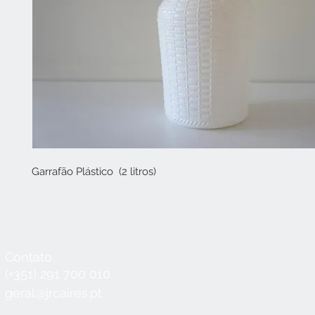
Garrafão Plástico (2 litros)
Contato
Horário
Seg a Qui:
8:30 - 12:30 / 14:00 - 18:3
(+351) 291 700 010
Sex:
8:30 - 12:30 / 14:00 - 18:00
geral@jrcaires.pt
Sábado:
8:30 - 12:30
Domingos e Feriados:
encerrado