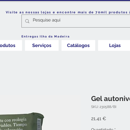
Visite as nossas lojas e encontre mais de 70mil produtos 
Entregas Ilha da Madeira
rodutos
Serviços
Catálogos
Lojas
Gel autoniv
SKU: 230588/BI
Preço
21,41 €
Quantidade
*