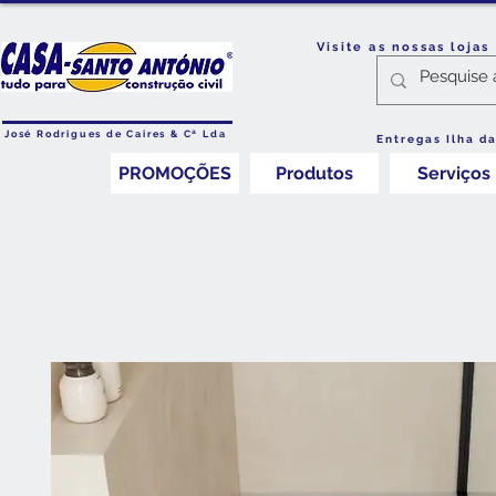
Visite as nossas loja
José Rodrigues de Caires & Cª Lda
Entregas Ilha d
PROMOÇÕES
Produtos
Serviços