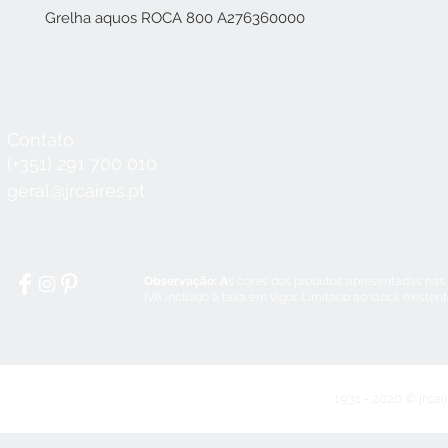
Grelha aquos ROCA 800 A276360000
Contato
Horário
Seg a Qui:
8:30 - 12:30 / 14:00 - 18:3
(+351) 291 700 010
Sex:
8:30 - 12:30 / 14:00 - 18:00
geral@jrcaires.pt
Sábado:
8:30 - 12:30
Domingos e Feriados:
encerrado
Observação: A
s cores dos produtos apresentadas nas
IVA incluído à taxa em vigor. Limitado ao stock existen
1931 - 2020 © jrcai