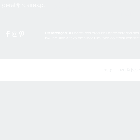
Sex:
8:30 - 12:30 / 14:00 - 18:00
geral@jrcaires.pt
Sábado:
8:30 - 12:30
Domingos e Feriados:
encerrado
Observação: A
s cores dos produtos apresentadas nas
IVA incluído à taxa em vigor. Limitado ao stock existen
1931 - 2020 © jrcai