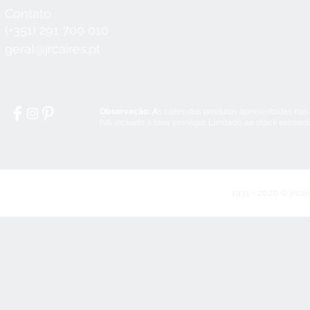
Contato
Horário
Seg a Qui:
8:30 - 12:30 / 14:00 - 18:3
(+351) 291 700 010
Sex:
8:30 - 12:30 / 14:00 - 18:00
geral@jrcaires.pt
Sábado:
8:30 - 12:30
Domingos e Feriados:
encerrado
Observação: A
s cores dos produtos apresentadas nas
IVA incluído à taxa em vigor. Limitado ao stock existen
1931 - 2020 © jrcai