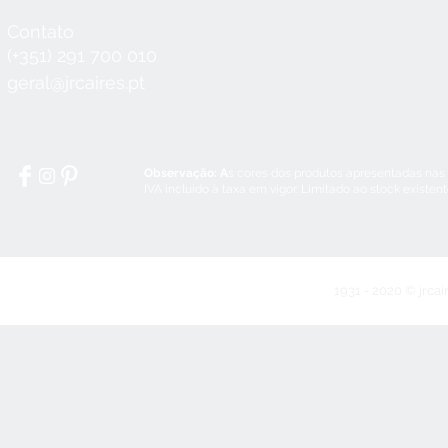
Contato
Horário
Seg a Qui:
8:30 - 12:30 / 14:00 - 18:3
(+351) 291 700 010
Sex:
8:30 - 12:30 / 14:00 - 18:00
geral@jrcaires.pt
Sábado:
8:30 - 12:30
Domingos e Feriados:
encerrado
Observação: A
s cores dos produtos apresentadas nas
IVA incluído à taxa em vigor. Limitado ao stock existen
1931 - 2020 © jrcai