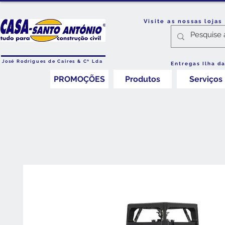
Visite as nossas loja
José Rodrigues de Caires & Cª Lda
Entregas Ilha d
PROMOÇÕES
Produtos
Serviços