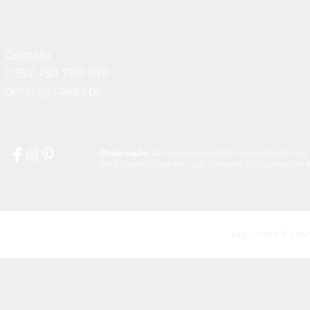
Contato
Horário
Seg a Qui:
8:30 - 12:30 / 14:00 - 18:3
(+351) 291 700 010
Sex:
8:30 - 12:30 / 14:00 - 18:00
geral@jrcaires.pt
Sábado:
8:30 - 12:30
Domingos e Feriados:
encerrado
Observação: A
s cores dos produtos apresentadas nas
IVA incluído à taxa em vigor. Limitado ao stock existen
1931 - 2020 © jrcai