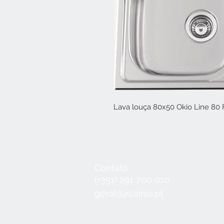
Lava louça 80x50 Okio Line 80 
Contato
Seg a Qui:
8
(+351) 291 700 010
Sex:
8:30 - 1
geral@jrcaires.pt
Sábado:
8:3
Domingos e