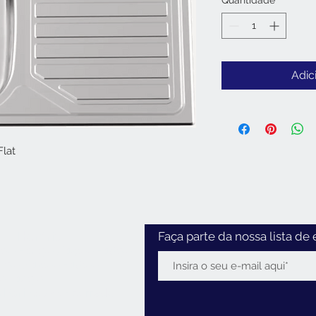
Quantidade
*
Adic
Flat
Horário
Faça parte da nossa lista de 
:30 - 12:30 / 14:00 - 18:30
2:30 / 14:00 - 18:00
0 - 12:30
 Feriados:
encerrado