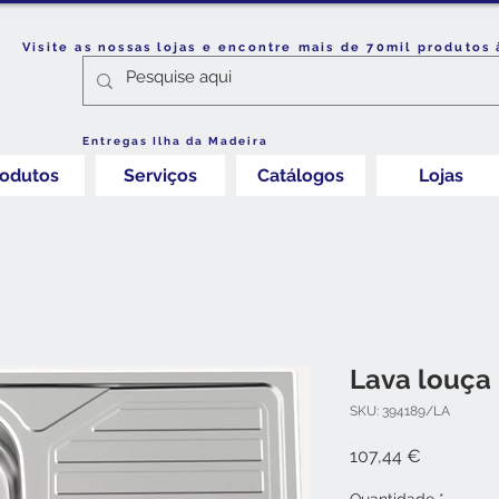
Visite as nossas lojas e encontre mais de 70mil produtos 
Entregas Ilha da Madeira
rodutos
Serviços
Catálogos
Lojas
Lava louça
SKU: 394189/LA
Preço
107,44 €